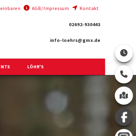
einbaren
AGB/Impressum
Kontakt
02692-930443
info-loehrs@gmx.de
ENTS
LÖHR'S